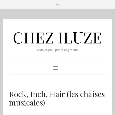
CHEZ ILUZE
Culture pour petits et grands
Toggle
Navigation
Rock, Inch, Hair (les chaises
musicales)